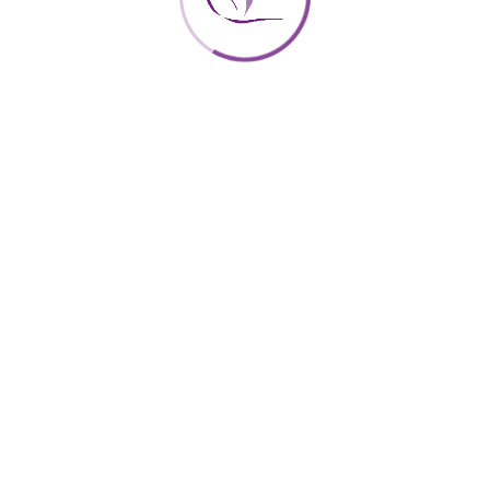
odio
puru
id u