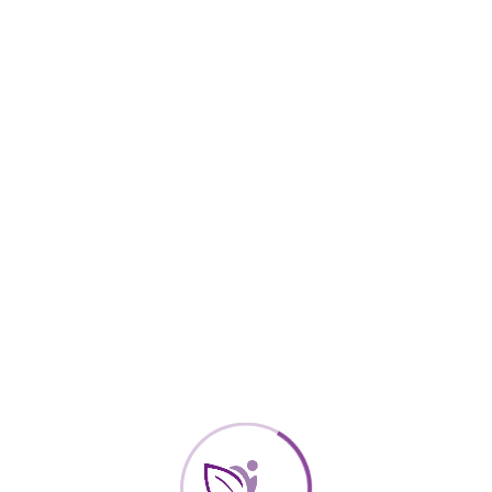
Mor
tem